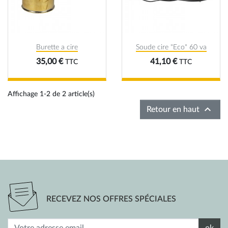
Burette a cire
Soude cire "Eco" 60 va
Prix
Prix
35,00 €
41,10 €
TTC
TTC
Affichage 1-2 de 2 article(s)

Retour en haut
RECEVEZ NOS OFFRES SPÉCIALES