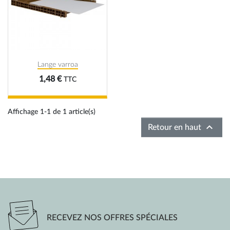
Lange varroa
Prix
1,48 €
TTC
Affichage 1-1 de 1 article(s)

Retour en haut
RECEVEZ NOS OFFRES SPÉCIALES