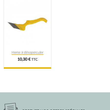
Herse à désoperculer
Prix
10,30 €
TTC