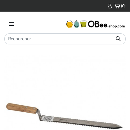
(0)

